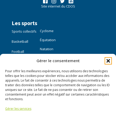
Site internet du CDOS
Les sports
Cyclisme
Sports collectifs
Équitation
Basketball
Natation
Football
Gérer le consentement
Sports individuels
Pour offrir les meilleures expériences, nous utilisons des technologies
Course à pied
telles que les cookies pour stocker et/ou accéder aux informations des
appareils. Le fait de consentir à ces technologies nous permettra de
traiter des données telles que le comportement de navigation ou les ID
Liens utiles
uniques sur ce site. Le fait de ne pas consentir ou de retirer son
consentement peut avoir un effet négatif sur certaines caractéristiques
Mon compte
et fonctions.
Gérer les services
Nous contacter