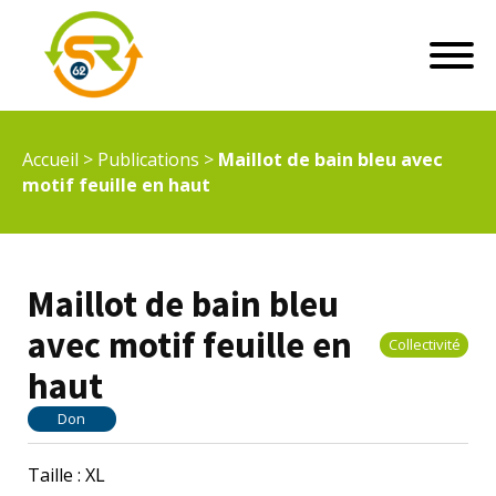
Accueil
>
Publications
>
Maillot de bain bleu avec
motif feuille en haut
Maillot de bain bleu
avec motif feuille en
Collectivité
haut
Don
Taille : XL