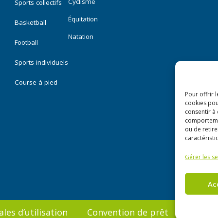
Cyclisme
Sports collectifs
Équitation
Basketball
Natation
Football
Sports individuels
Course à pied
Pour offrir 
cookies pou
consentir à
comportement
ou de retire
caractéristi
Gérer les se
Ac
les d’utilisation
Convention de prêt
Politiq