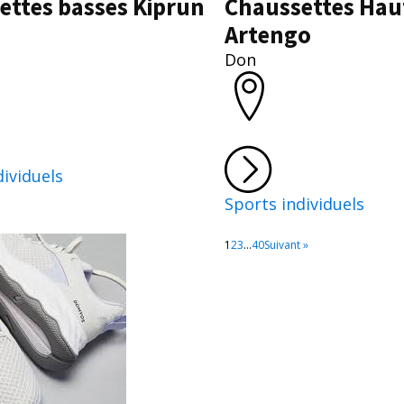
ettes basses Kiprun
Chaussettes Hau
Artengo
Don
dividuels
Sports individuels
1
2
3
…
40
Suivant »