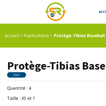
ACC
Accueil
>
Publications
>
Protège-Tibias Baseball
Protège-Tibias Base
Don
Quantité : 4
Taille : XS et ?