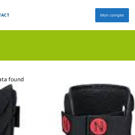
TACT
Mon compte
data found