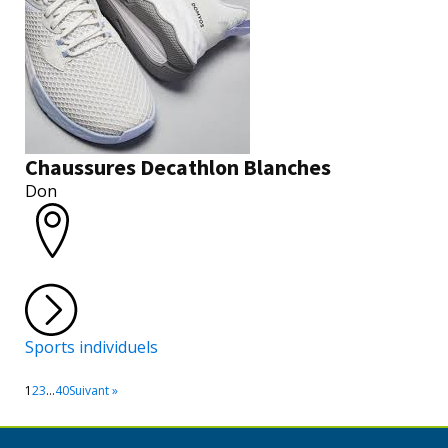
Chaussures Decathlon Blanches
Don
Sports individuels
1
2
3
…
40
Suivant »