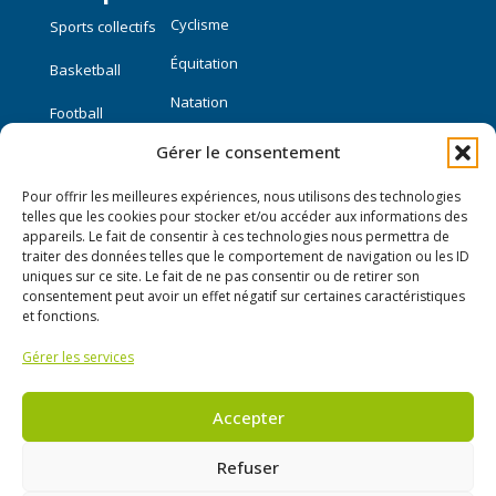
Cyclisme
Sports collectifs
Équitation
Basketball
Natation
Football
Gérer le consentement
Sports individuels
Pour offrir les meilleures expériences, nous utilisons des technologies
Course à pied
telles que les cookies pour stocker et/ou accéder aux informations des
appareils. Le fait de consentir à ces technologies nous permettra de
traiter des données telles que le comportement de navigation ou les ID
Liens utiles
uniques sur ce site. Le fait de ne pas consentir ou de retirer son
consentement peut avoir un effet négatif sur certaines caractéristiques
Mon compte
et fonctions.
Gérer les services
Nous contacter
Publier une annonce
Accepter
Refuser