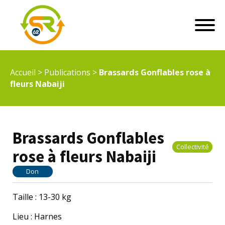
Accueil
>
Publications
>
Brassards Gonflables rose à
fleurs Nabaiji
Brassards Gonflables
Collectivité
rose à fleurs Nabaiji
Don
Taille : 13-30 kg
Lieu : Harnes