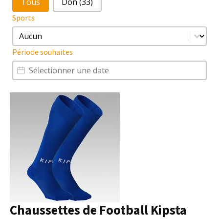
Tous
Don
(33)
Sports
Sports
Sports
Période souhaites
Période souhaites
Période souhaites
Chaussettes de Football Kipsta