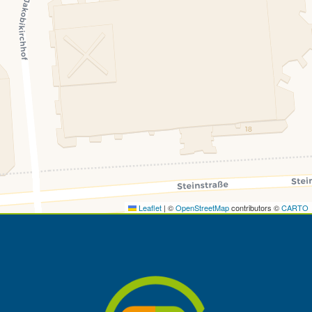
Leaflet
|
©
OpenStreetMap
contributors ©
CARTO