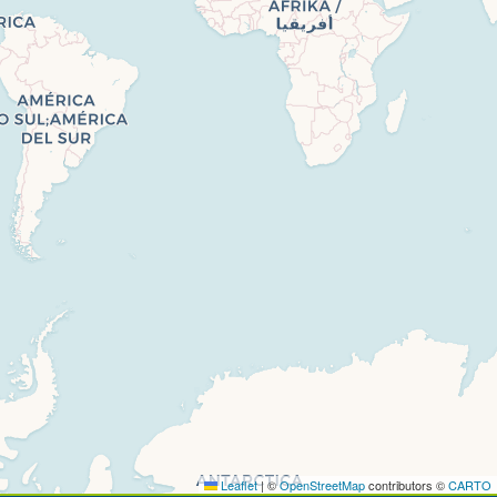
Leaflet
|
©
OpenStreetMap
contributors ©
CARTO