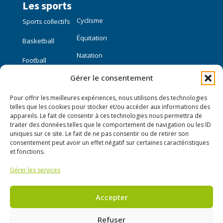
Les sports
Cyclisme
Sports collectifs
Équitation
Basketball
Natation
Football
Gérer le consentement
Sports individuels
Pour offrir les meilleures expériences, nous utilisons des technologies
Course à pied
telles que les cookies pour stocker et/ou accéder aux informations des
appareils. Le fait de consentir à ces technologies nous permettra de
traiter des données telles que le comportement de navigation ou les ID
Liens utiles
uniques sur ce site. Le fait de ne pas consentir ou de retirer son
consentement peut avoir un effet négatif sur certaines caractéristiques
Mon compte
et fonctions.
Gérer les services
Nous contacter
Publier une annonce
Accepter
Refuser