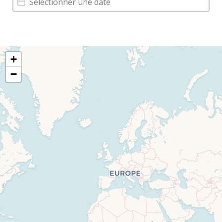
Carte
+
−