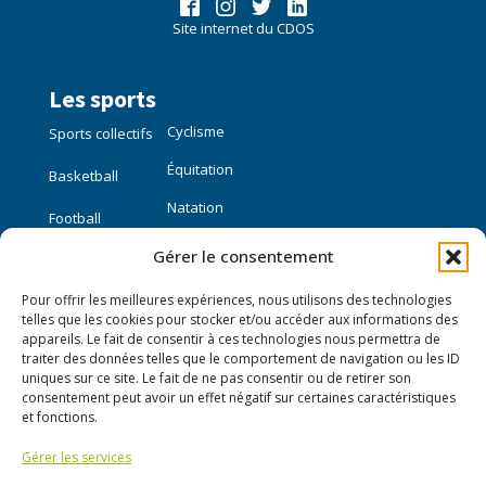
Site internet du CDOS
Les sports
Cyclisme
Sports collectifs
Équitation
Basketball
Natation
Football
Gérer le consentement
Sports individuels
Pour offrir les meilleures expériences, nous utilisons des technologies
Course à pied
telles que les cookies pour stocker et/ou accéder aux informations des
appareils. Le fait de consentir à ces technologies nous permettra de
traiter des données telles que le comportement de navigation ou les ID
Liens utiles
uniques sur ce site. Le fait de ne pas consentir ou de retirer son
consentement peut avoir un effet négatif sur certaines caractéristiques
Mon compte
et fonctions.
Gérer les services
Nous contacter