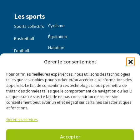
Les sports
Cyclisme
Sports collectifs
Équitation
Basketball
Natation
Football
Gérer le consentement
Sports individuels
Pour offrir les meilleures expériences, nous utilisons des technologies
Course à pied
telles que les cookies pour stocker et/ou accéder aux informations des
appareils. Le fait de consentir à ces technologies nous permettra de
traiter des données telles que le comportement de navigation ou les ID
Liens utiles
uniques sur ce site. Le fait de ne pas consentir ou de retirer son
consentement peut avoir un effet négatif sur certaines caractéristiques
Mon compte
et fonctions.
Gérer les services
Nous contacter
Publier une annonce
Accepter