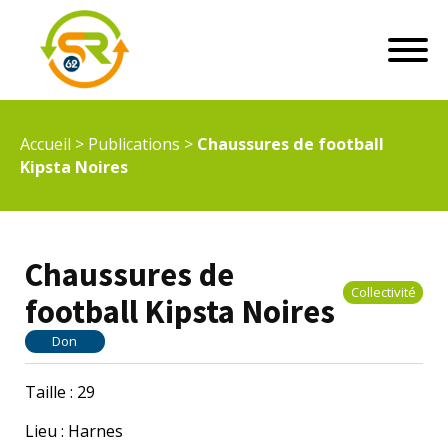
Accueil
>
Publications
>
Chaussures de football
Kipsta Noires
Chaussures de
Collectivité
football Kipsta Noires
Don
Taille : 29
Lieu : Harnes