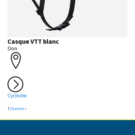
Casque VTT blanc
Don
Cyclisme
1
2
Suivant »