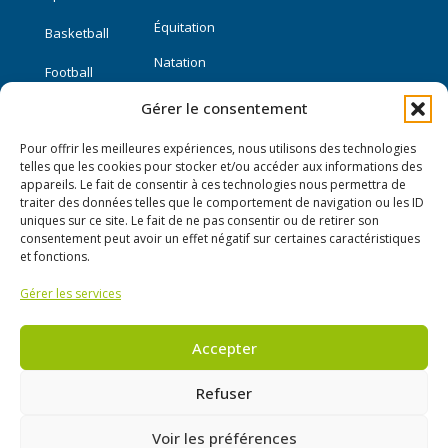
Équitation
Basketball
Natation
Football
Gérer le consentement
Sports individuels
Pour offrir les meilleures expériences, nous utilisons des technologies
Course à pied
telles que les cookies pour stocker et/ou accéder aux informations des
appareils. Le fait de consentir à ces technologies nous permettra de
traiter des données telles que le comportement de navigation ou les ID
Liens utiles
uniques sur ce site. Le fait de ne pas consentir ou de retirer son
consentement peut avoir un effet négatif sur certaines caractéristiques
Mon compte
et fonctions.
Gérer les services
Nous contacter
Publier une annonce
Accepter
Refuser
Voir les préférences
Conditions générales d’utilisation