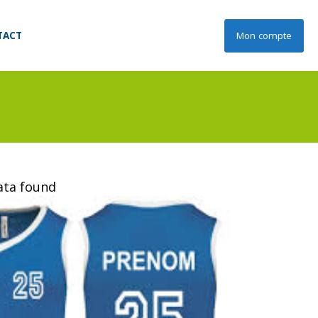
TACT
Mon compte
data found