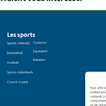
Les sports
Cyclisme
Sports collectifs
Équitation
Basketball
Natation
Football
Sports individuels
Course à pied
Pour offrir 
cookies pou
consentir à
comportement
ou de retire