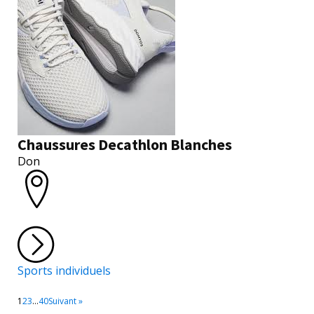
Chaussures Decathlon Blanches
Don
Sports individuels
1
2
3
…
40
Suivant »