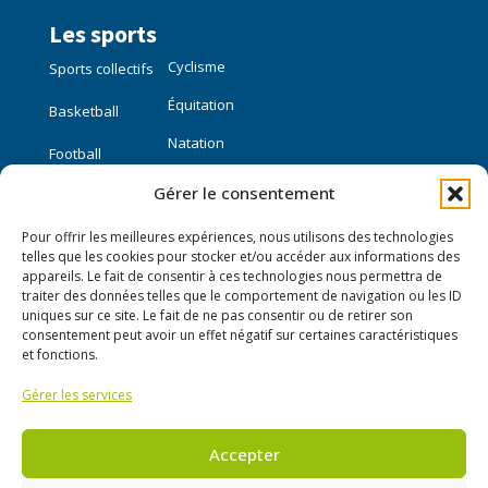
Les sports
Cyclisme
Sports collectifs
Équitation
Basketball
Natation
Football
Gérer le consentement
Sports individuels
Pour offrir les meilleures expériences, nous utilisons des technologies
Course à pied
telles que les cookies pour stocker et/ou accéder aux informations des
appareils. Le fait de consentir à ces technologies nous permettra de
traiter des données telles que le comportement de navigation ou les ID
Liens utiles
uniques sur ce site. Le fait de ne pas consentir ou de retirer son
consentement peut avoir un effet négatif sur certaines caractéristiques
Mon compte
et fonctions.
Nous contacter
Gérer les services
Publier une annonce
Accepter