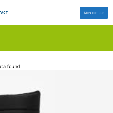
TACT
Mon compte
data found