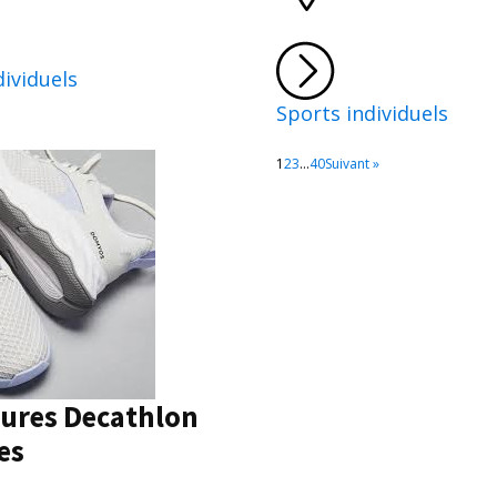
dividuels
Sports individuels
1
2
3
…
40
Suivant »
ures Decathlon
es