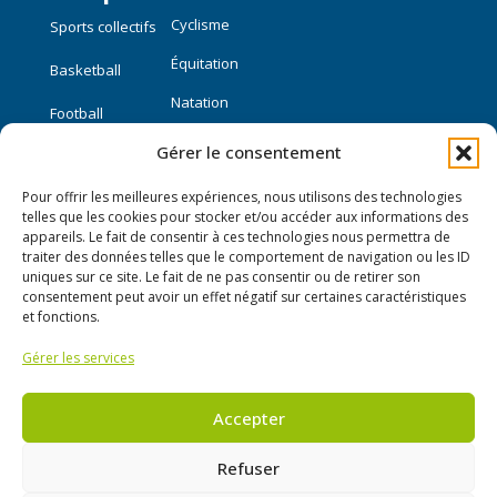
Cyclisme
Sports collectifs
Équitation
Basketball
Natation
Football
Gérer le consentement
Sports individuels
Pour offrir les meilleures expériences, nous utilisons des technologies
Course à pied
telles que les cookies pour stocker et/ou accéder aux informations des
appareils. Le fait de consentir à ces technologies nous permettra de
traiter des données telles que le comportement de navigation ou les ID
Liens utiles
uniques sur ce site. Le fait de ne pas consentir ou de retirer son
consentement peut avoir un effet négatif sur certaines caractéristiques
Mon compte
et fonctions.
Gérer les services
Nous contacter
Publier une annonce
Accepter
Refuser