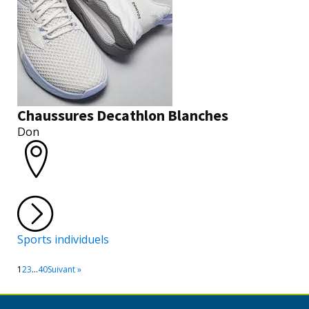
Chaussures Decathlon Blanches
Don
Sports individuels
1
2
3
…
40
Suivant »