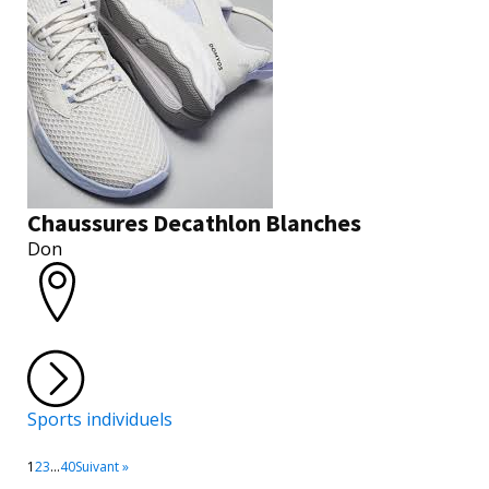
Chaussures Decathlon Blanches
Don
Sports individuels
1
2
3
…
40
Suivant »