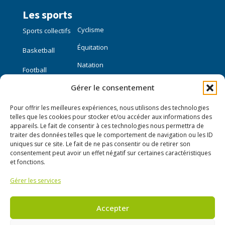
Les sports
Cyclisme
Sports collectifs
Équitation
Basketball
Natation
Football
Gérer le consentement
Sports individuels
Pour offrir les meilleures expériences, nous utilisons des technologies
Course à pied
telles que les cookies pour stocker et/ou accéder aux informations des
appareils. Le fait de consentir à ces technologies nous permettra de
traiter des données telles que le comportement de navigation ou les ID
Liens utiles
uniques sur ce site. Le fait de ne pas consentir ou de retirer son
consentement peut avoir un effet négatif sur certaines caractéristiques
Mon compte
et fonctions.
Gérer les services
Nous contacter
Publier une annonce
Accepter