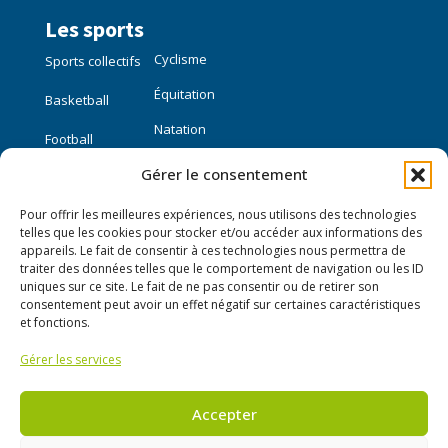
Les sports
Cyclisme
Sports collectifs
Équitation
Basketball
Natation
Football
Gérer le consentement
Sports individuels
Pour offrir les meilleures expériences, nous utilisons des technologies
Course à pied
telles que les cookies pour stocker et/ou accéder aux informations des
appareils. Le fait de consentir à ces technologies nous permettra de
traiter des données telles que le comportement de navigation ou les ID
Liens utiles
uniques sur ce site. Le fait de ne pas consentir ou de retirer son
consentement peut avoir un effet négatif sur certaines caractéristiques
Mon compte
et fonctions.
Gérer les services
Nous contacter
Publier une annonce
Accepter