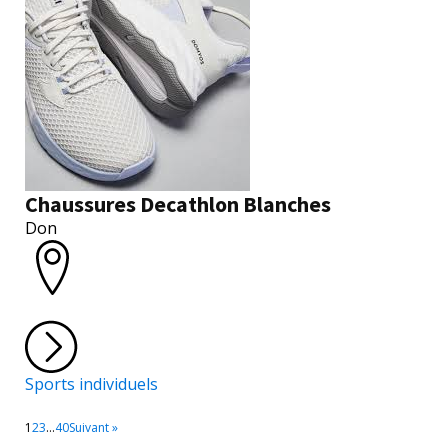
Chaussures Decathlon Blanches
Don
Sports individuels
1
2
3
…
40
Suivant »