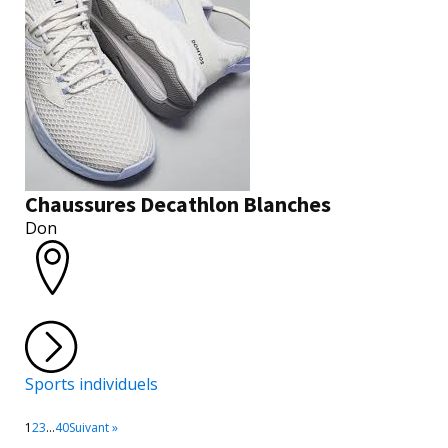
Chaussures Decathlon Blanches
Don
Sports individuels
1
2
3
…
40
Suivant »