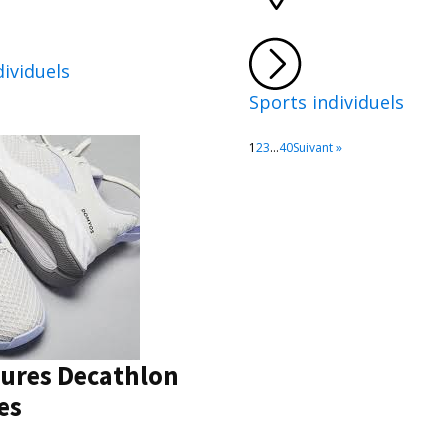
dividuels
Sports individuels
1
2
3
…
40
Suivant »
ures Decathlon
es