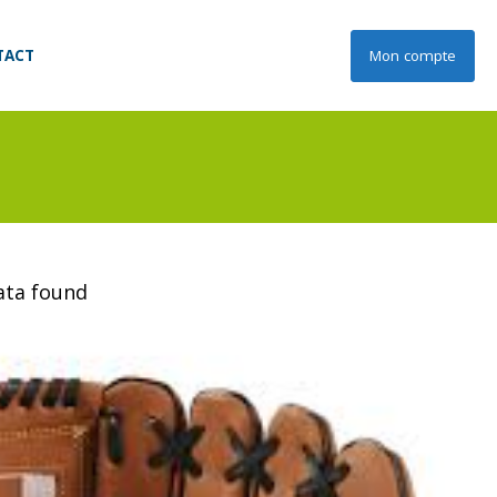
TACT
Mon compte
data found