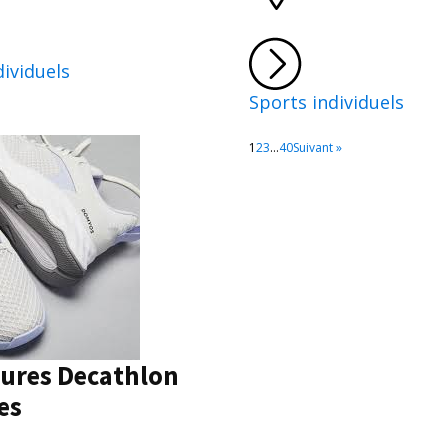
dividuels
Sports individuels
1
2
3
…
40
Suivant »
ures Decathlon
es