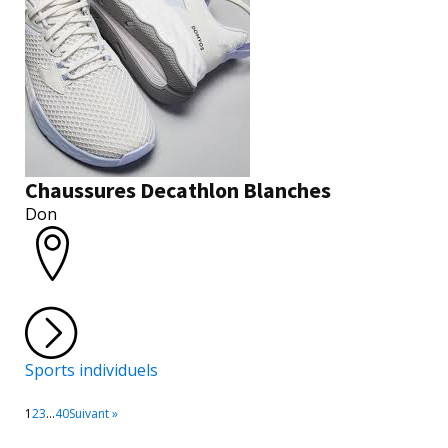
Chaussures Decathlon Blanches
Don
Sports individuels
1
2
3
…
40
Suivant »