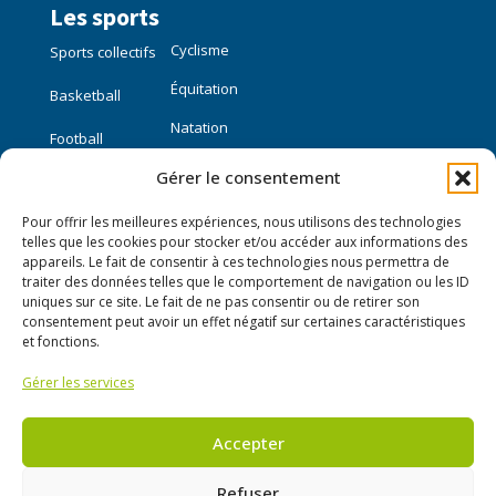
Les sports
Cyclisme
Sports collectifs
Équitation
Basketball
Natation
Football
Gérer le consentement
Sports individuels
Pour offrir les meilleures expériences, nous utilisons des technologies
Course à pied
telles que les cookies pour stocker et/ou accéder aux informations des
appareils. Le fait de consentir à ces technologies nous permettra de
traiter des données telles que le comportement de navigation ou les ID
Liens utiles
uniques sur ce site. Le fait de ne pas consentir ou de retirer son
consentement peut avoir un effet négatif sur certaines caractéristiques
Mon compte
et fonctions.
Gérer les services
Nous contacter
Publier une annonce
Accepter
Refuser