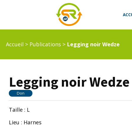
ACC
Accueil
>
Publications
>
Legging noir Wedze
Legging noir Wedze
Don
Taille : L
Lieu : Harnes