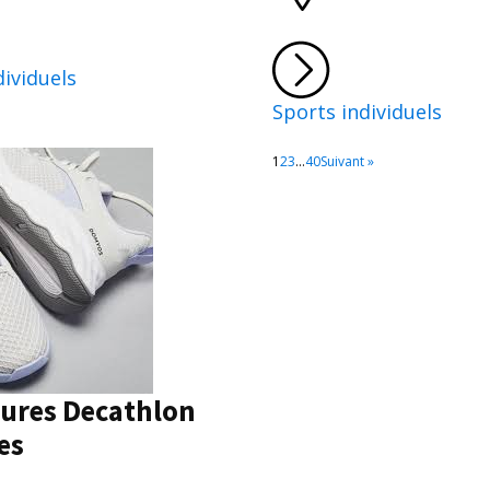
dividuels
Sports individuels
1
2
3
…
40
Suivant »
ures Decathlon
es