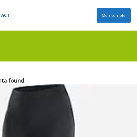
TACT
Mon compte
data found