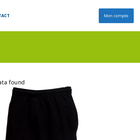
TACT
Mon compte
data found