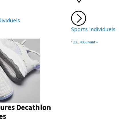
dividuels
Sports individuels
1
2
3
…
40
Suivant »
ures Decathlon
es