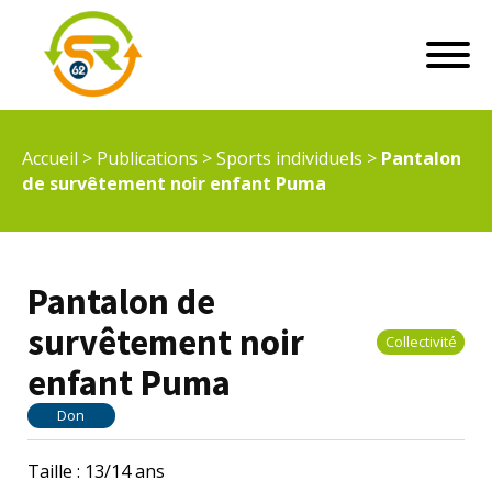
Accueil
>
Publications
>
Sports individuels
>
Pantalon
de survêtement noir enfant Puma
Pantalon de
survêtement noir
Collectivité
enfant Puma
Don
Taille : 13/14 ans