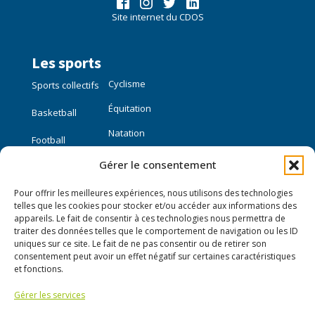
Site internet du CDOS
Les sports
Cyclisme
Sports collectifs
Équitation
Basketball
Natation
Football
Gérer le consentement
Sports individuels
Pour offrir les meilleures expériences, nous utilisons des technologies
Course à pied
telles que les cookies pour stocker et/ou accéder aux informations des
appareils. Le fait de consentir à ces technologies nous permettra de
traiter des données telles que le comportement de navigation ou les ID
Liens utiles
uniques sur ce site. Le fait de ne pas consentir ou de retirer son
consentement peut avoir un effet négatif sur certaines caractéristiques
Mon compte
et fonctions.
Gérer les services
Nous contacter