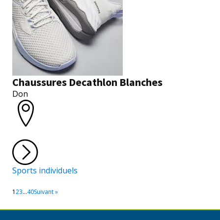
Chaussures Decathlon Blanches
Don
Sports individuels
1
2
3
…
40
Suivant »