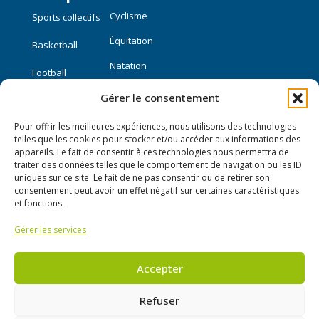
Cyclisme
Sports collectifs
Équitation
Basketball
Natation
Football
Gérer le consentement
Sports individuels
Pour offrir les meilleures expériences, nous utilisons des technologies
Course à pied
telles que les cookies pour stocker et/ou accéder aux informations des
appareils. Le fait de consentir à ces technologies nous permettra de
traiter des données telles que le comportement de navigation ou les ID
Liens utiles
uniques sur ce site. Le fait de ne pas consentir ou de retirer son
consentement peut avoir un effet négatif sur certaines caractéristiques
Mon compte
et fonctions.
Gérer les services
Nous contacter
Publier une annonce
Accepter
Refuser