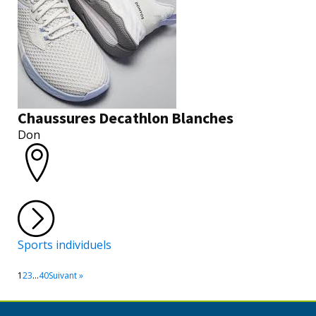
Chaussures Decathlon Blanches
Don
Sports individuels
1
2
3
…
40
Suivant »