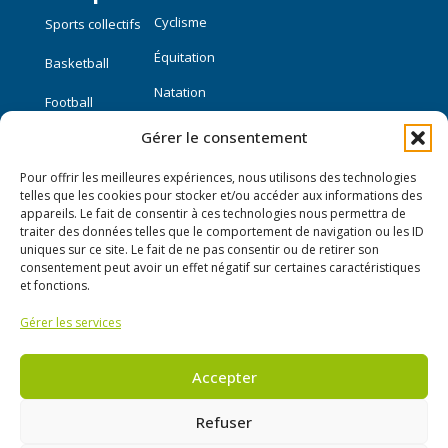
Cyclisme
Sports collectifs
Équitation
Basketball
Natation
Football
Gérer le consentement
Sports individuels
Pour offrir les meilleures expériences, nous utilisons des technologies
Course à pied
telles que les cookies pour stocker et/ou accéder aux informations des
appareils. Le fait de consentir à ces technologies nous permettra de
traiter des données telles que le comportement de navigation ou les ID
Liens utiles
uniques sur ce site. Le fait de ne pas consentir ou de retirer son
consentement peut avoir un effet négatif sur certaines caractéristiques
Mon compte
et fonctions.
Gérer les services
Nous contacter
Publier une annonce
Accepter
Refuser