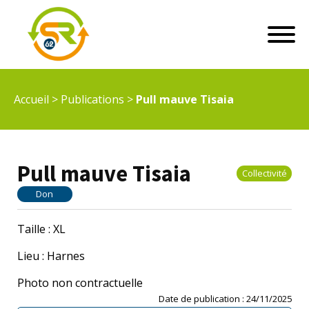
Accueil
>
Publications
>
Pull mauve Tisaia
Pull mauve Tisaia
Collectivité
Don
Taille : XL
Lieu : Harnes
Photo non contractuelle
Date de publication :
24/11/2025