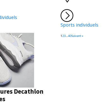
dividuels
Sports individuels
1
2
3
…
40
Suivant »
ures Decathlon
es