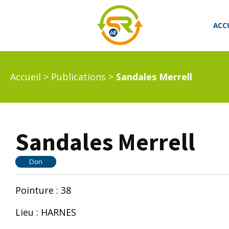
ACC
Accueil
>
Publications
>
Sandales Merrell
Sandales Merrell
Don
Pointure : 38
Lieu : HARNES