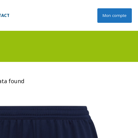
TACT
Mon compte
data found