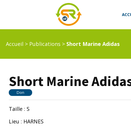
ACC
Accueil
>
Publications
>
Short Marine Adidas
Short Marine Adida
Don
Taille : S
Lieu : HARNES