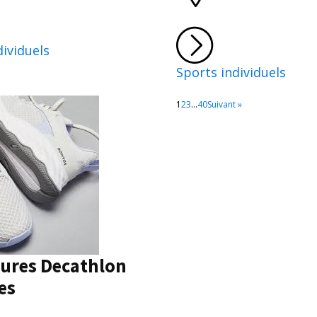
dividuels
Sports individuels
1
2
3
…
40
Suivant »
ures Decathlon
es