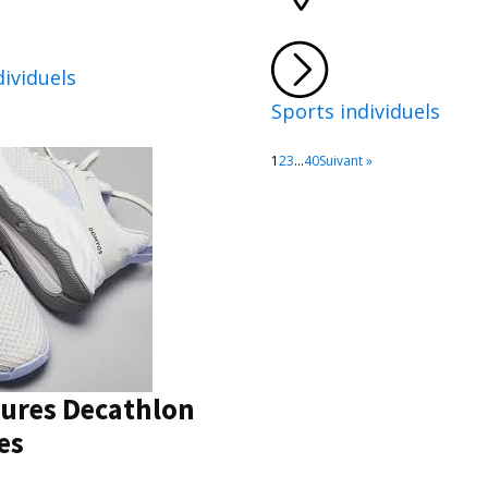
dividuels
Sports individuels
1
2
3
…
40
Suivant »
ures Decathlon
es