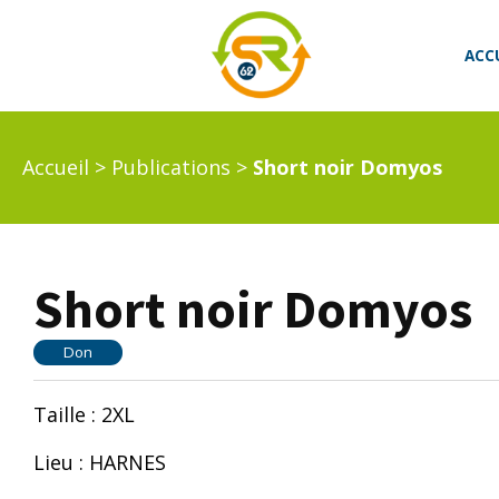
ACC
Accueil
>
Publications
>
Short noir Domyos
Short noir Domyos
Don
Taille : 2XL
Lieu : HARNES