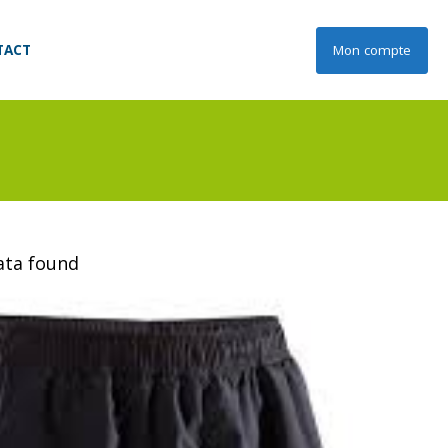
TACT
Mon compte
data found