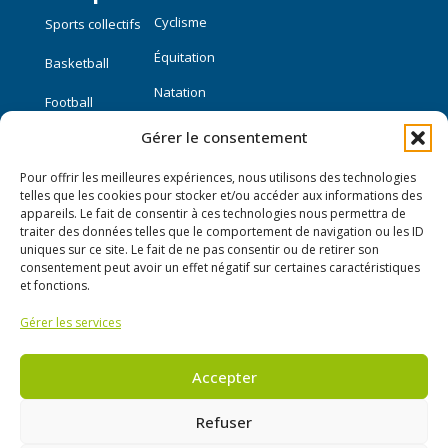
Cyclisme
Sports collectifs
Équitation
Basketball
Natation
Football
Gérer le consentement
Sports individuels
Pour offrir les meilleures expériences, nous utilisons des technologies
Course à pied
telles que les cookies pour stocker et/ou accéder aux informations des
appareils. Le fait de consentir à ces technologies nous permettra de
traiter des données telles que le comportement de navigation ou les ID
Liens utiles
uniques sur ce site. Le fait de ne pas consentir ou de retirer son
consentement peut avoir un effet négatif sur certaines caractéristiques
Mon compte
et fonctions.
Gérer les services
Nous contacter
Publier une annonce
Accepter
Refuser