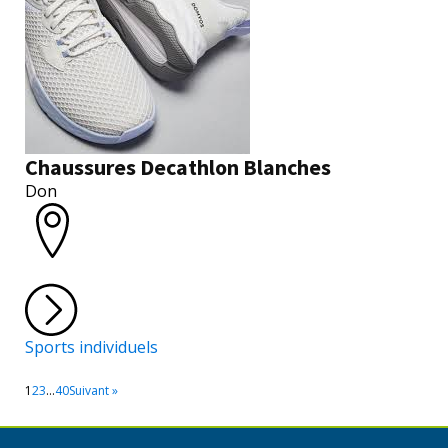
Chaussures Decathlon Blanches
Don
Sports individuels
1
2
3
…
40
Suivant »