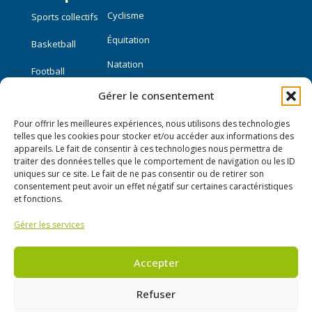
Cyclisme
Sports collectifs
Équitation
Basketball
Natation
Football
Gérer le consentement
Sports individuels
Pour offrir les meilleures expériences, nous utilisons des technologies
Course à pied
telles que les cookies pour stocker et/ou accéder aux informations des
appareils. Le fait de consentir à ces technologies nous permettra de
traiter des données telles que le comportement de navigation ou les ID
Liens utiles
uniques sur ce site. Le fait de ne pas consentir ou de retirer son
consentement peut avoir un effet négatif sur certaines caractéristiques
Mon compte
et fonctions.
Gérer les services
Nous contacter
Publier une annonce
Accepter
Refuser