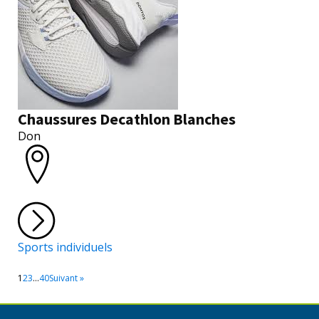
Chaussures Decathlon Blanches
Don
Sports individuels
1
2
3
…
40
Suivant »